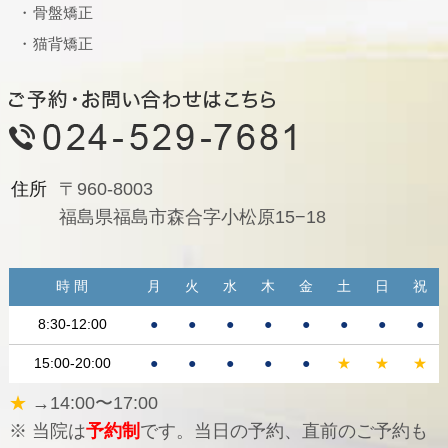
骨盤矯正
猫背矯正
住所
〒960-8003
福島県福島市森合字小松原15−18
時 間
月
火
水
木
金
土
日
祝
8:30-12:00
●
●
●
●
●
●
●
●
15:00-20:00
●
●
●
●
●
★
★
★
★
→14:00〜17:00
※ 当院は
予約制
です。当日の予約、直前のご予約も