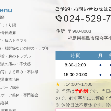
enu
腰痛
ぎっくり腰
住所
〒960-8003
坐骨神経痛
福島県福島市森合字小松
首・肩のトラブル
膝・股関節などの脚のトラブル
時 間
月
手首・腕のトラブル
産後の痛み・不快感
8:30-12:00
●
猫背による痛み・不快感
15:00-20:00
●
交通事故治療
★
→14:00〜17:00
スポーツ鍼灸
※ 当院は
予約制
です。当日
スポーツ整体・専門治療
ので、必ず事前にご連絡く
美容鍼
※ 休診日は不定休です。
足底板治療