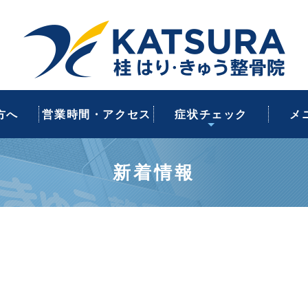
質問
紹介
案内
いて
肩こり・肩痛・首痛
交通事故後の不調
猫背・姿勢の乱れ
スポーツの怪我
ぎっくり腰
産後の不調
腰痛
スポー
ス
産
交
方へ
営業時間・アクセス
症状チェック
メ
新着情報