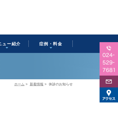
ツ整体・専門治
ポーツ鍼灸
後骨盤矯正
通事故治療
足底板療法
鍼灸治療
猫背矯正
美容鍼
首・肩の痛み
お肌のお悩み
腰の痛み
ニュー紹介
症例・料金
療
ホーム
>
新着情報
>
休診のお知らせ