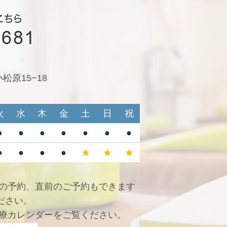
原15−18
火
水
木
金
土
日
祝
●
●
●
●
●
●
●
●
●
●
●
★
★
★
の予約、直前のご予約もできます
ださい。
診療カレンダーをご覧ください。