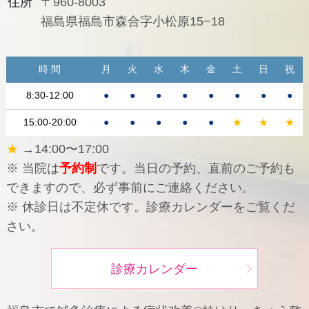
住所
〒960-8003
福島県福島市森合字小松原15−18
時 間
月
火
水
木
金
土
日
祝
8:30-12:00
●
●
●
●
●
●
●
●
15:00-20:00
●
●
●
●
●
★
★
★
★
→14:00〜17:00
※ 当院は
予約制
です。当日の予約、直前のご予約も
できますので、必ず事前にご連絡ください。
※ 休診日は不定休です。診療カレンダーをご覧くだ
さい。
診療カレンダー