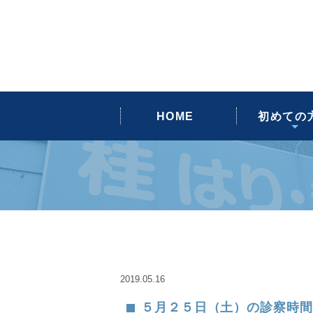
よくあるご
スタッフ
当院のご
治療につ
Blog
HOME
初めての
2019.05.16
５月２５日（土）の診察時間