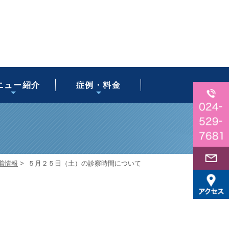
ツ整体・専門治
ポーツ鍼灸
後骨盤矯正
通事故治療
足底板療法
鍼灸治療
猫背矯正
美容鍼
首・肩の痛み
お肌のお悩み
腰の痛み
ニュー紹介
症例・料金
療
着情報
>
５月２５日（土）の診察時間について