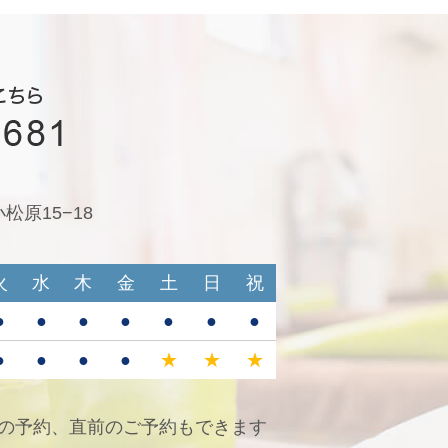
原15−18
火
水
木
金
土
日
祝
●
●
●
●
●
●
●
●
●
●
●
★
★
★
の予約、直前のご予約もできます