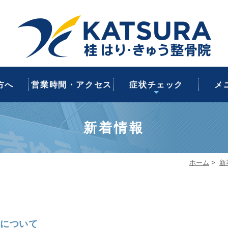
質問
紹介
案内
いて
肩こり・肩痛・首痛
交通事故後の不調
猫背・姿勢の乱れ
スポーツの怪我
ぎっくり腰
産後の不調
腰痛
スポー
ス
産
交
方へ
営業時間・アクセス
症状チェック
メ
新着情報
ホーム
>
新
について