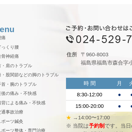
enu
腰痛
ぎっくり腰
住所
〒960-8003
坐骨神経痛
福島県福島市森合字小松
首・肩のトラブル
膝・股関節などの脚のトラブル
時 間
月
手首・腕のトラブル
産後の痛み・不快感
8:30-12:00
●
猫背による痛み・不快感
15:00-20:00
●
交通事故治療
★
→14:00〜17:00
スポーツ鍼灸
※ 当院は
予約制
です。当日
スポーツ整体・専門治療