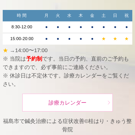
時 間
月
火
水
木
金
土
日
祝
8:30-12:00
●
●
●
●
●
●
●
●
15:00-20:00
●
●
●
●
●
★
★
★
★
→14:00〜17:00
※ 当院は
予約制
です。当日の予約、直前のご予約も
できますので、必ず事前にご連絡ください。
※ 休診日は不定休です。診療カレンダーをご覧くだ
さい。
診療カレンダー
福島市で鍼灸治療による症状改善©桂はり・きゅう整
骨院