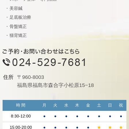
美容鍼
足底板治療
骨盤矯正
猫背矯正
住所
〒960-8003
福島県福島市森合字小松原15−18
時 間
月
火
水
木
金
土
日
祝
8:30-12:00
●
●
●
●
●
●
●
●
15:00-20:00
●
●
●
●
●
★
★
★