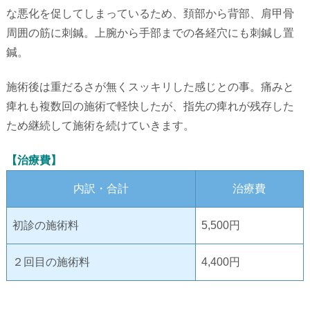
な悪化を
促してしまっているため、頚部から背部、肩甲骨
周囲の筋に刺鍼。
上腕から手部までの各経穴にも刺鍼し置
鍼。
施術後は重だるさが無くスッキリした感じとの事。
痛みと
痺れも複数回の施術で軽快したが、
指先の痺れが残存した
ため継続して施術を続けていきます。
【治療費】
内訳・合計
治療費
初診の施術料
5,500円
２回目の施術料
4,400円