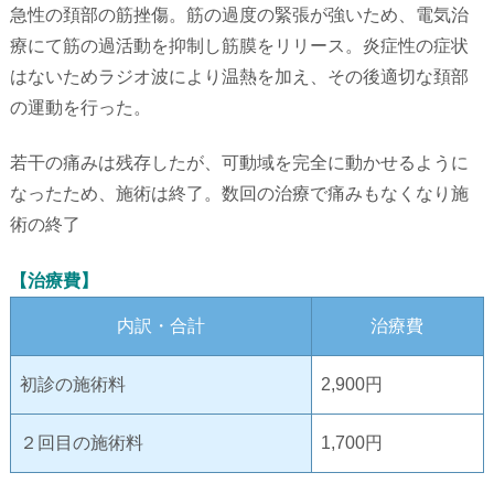
急性の頚部の筋挫傷。
筋の過度の緊張が強いため、
電気治
療にて筋の過活動を抑制し筋膜をリリース。
炎症性の症状
はないためラジオ波により温熱を加え、
その後適切な頚部
の運動を行った。
若干の痛みは残存したが、
可動域を完全に動かせるように
なったため、施術は終了。
数回の治療で痛みもなくなり施
術の終了
【治療費】
内訳・合計
治療費
初診の施術料
2,900円
２回目の施術料
1,700円