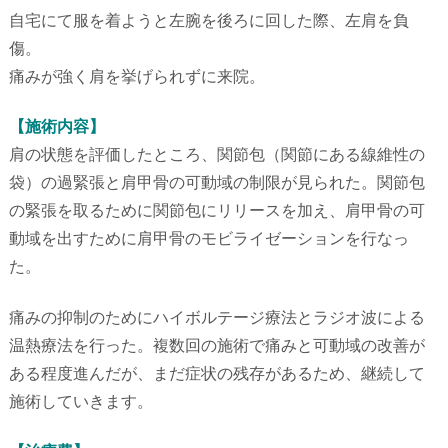
自宅にて服を着ようと左腕を後ろに回した際、左肩を負
傷。
痛みが強く肩を挙げられずに来院。
【施術内容】
肩の状態を評価したところ、関節包（関節にある線維性の
袋）
の過緊張と肩甲骨の可動域の制限が見られた。
関節包
の緊張を取るために関節包にリリースを加え、
肩甲骨の可
動域を出すために肩甲骨のモビライゼーションを行なっ
た。
痛みの抑制のためにハイボルテージ療法とラジオ波による
温熱療法
を行った。
複数回の施術で痛みと可動域の改善が
ある程度進んだが、
まだ症状の残存があるため、継続して
施術していきます。